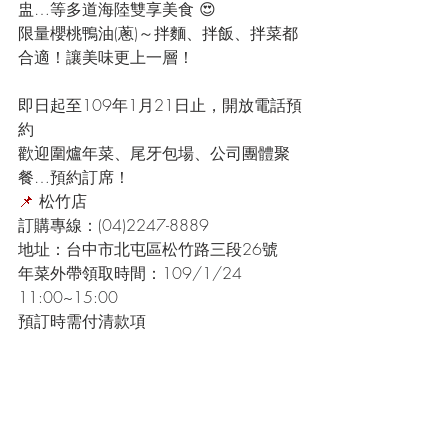
盅…等多道海陸雙享美食 😍
限量櫻桃鴨油(蔥)～拌麵、拌飯、拌菜都
合適！讓美味更上一層！
即日起至109年1月21日止，開放電話預
約
歡迎圍爐年菜、尾牙包場、公司團體聚
餐…預約訂席！
📌
 松竹店
訂購專線：(04)2247-8889
地址：台中市北屯區松竹路三段26號
年菜外帶領取時間：109/1/24 
11:00~15:00
預訂時需付清款項