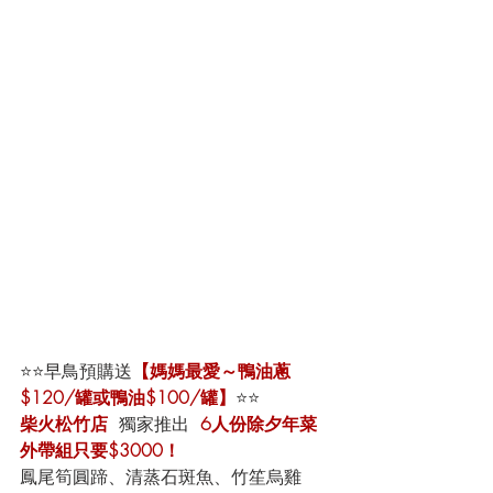
⭐️⭐️早鳥預購送
【媽媽最愛～鴨油蔥
$120/罐或鴨油$100/罐】
⭐️⭐️
柴火松竹店
獨家推出  
6人份除夕年菜
外帶組只要$3000！
鳳尾筍圓蹄、清蒸石斑魚、竹笙烏雞