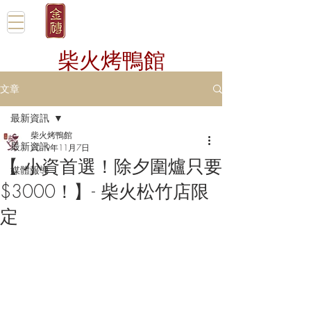
柴火烤鴨館
文章
最新資訊
柴火烤鴨館
最新資訊
2019年11月7日
【 小資首選！除夕圍爐只要
媒體報導
$3000！】- 柴火松竹店限
定