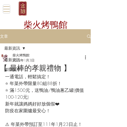
柴火烤鴨館
文章
最新資訊
柴火烤鴨館
最新資訊
2022年1月3日
【 最棒的孝親禮物 】
媒體報導
一通電話，輕鬆搞定！
⭐️ 年菜外帶限量80組88折！
⭐️ 滿1500元，送鴨油/鴨油蔥乙罐(價值
100-120元)
新年就讓媽媽好好放個假❤️
防疫在家圍爐最安心！
⚠️ 年菜外帶預訂至111年1月23日止！