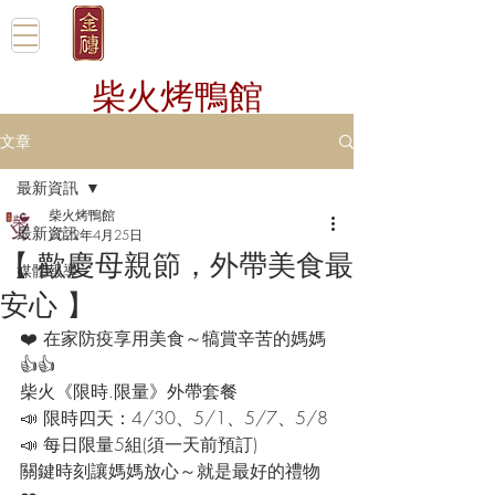
柴火烤鴨館
文章
最新資訊
柴火烤鴨館
最新資訊
2022年4月25日
【 歡慶母親節，外帶美食最
媒體報導
安心 】
❤️ 在家防疫享用美食～犒賞辛苦的媽媽 
👍️👍️
柴火《限時.限量》外帶套餐
📣 限時四天：4/30、5/1、5/7、5/8
📣 每日限量5組(須一天前預訂)
關鍵時刻讓媽媽放心～就是最好的禮物