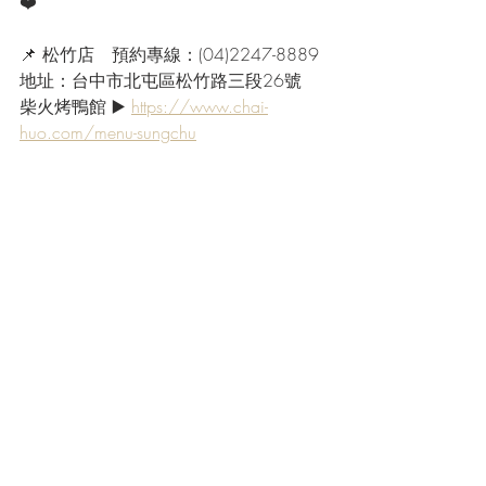
❤️
📌 松竹店　預約專線：(04)2247-8889
地址：台中市北屯區松竹路三段26號
柴火烤鴨館 ▶️ 
https://www.chai-
huo.com/menu-sungchu