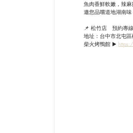
魚肉香鮮軟嫩，辣麻
邀您品嚐道地湖南味
📌 松竹店　預約專線：(
地址：台中市北屯區
柴火烤鴨館 ▶️ 
https