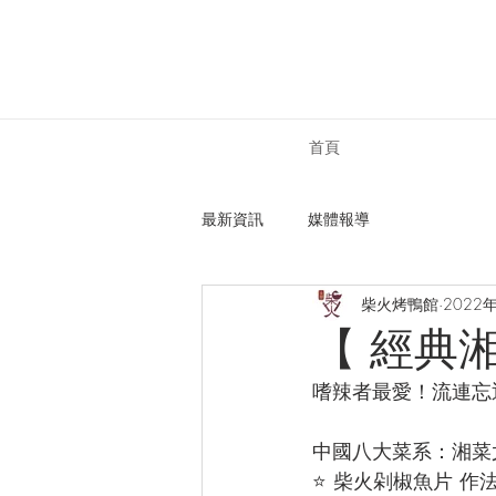
首頁
最新資訊
媒體報導
柴火烤鴨館
2022
【 經典
嗜辣者最愛！流連忘
中國八大菜系：湘菜
⭐️ 柴火剁椒魚片 