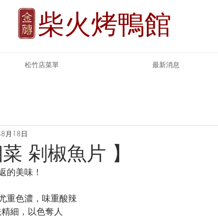
柴火烤鴨館
松竹店菜單
最新消息
年8月18日
湘菜 剁椒魚片 】
返的美味！
尤重色濃，味重酸辣
作法精細，以色奪人