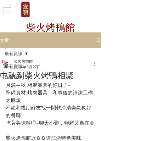
柴火烤鴨館
文章
最新資訊
柴火烤鴨館
最新資訊
2024年8月27日
中秋到柴火烤鴨相聚
媒體報導
月滿中秋 相聚團圓的好日子~
準備食材.烤肉器具，和事後的清潔工作
太麻煩
不如和親朋好友找一間乾淨清爽氣氛好
的餐廳
吃著美味料理~聊天小聚，輕鬆又自在☺️
柴火烤鴨館近８８道江浙特色美味