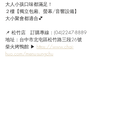
大人小孩口味都滿足！
２樓【獨立包廂、螢幕/音響設備】
大小聚會都適合💕
📌 松竹店　訂購專線：(04)2247-8889
地址：台中市北屯區松竹路三段26號
柴火烤鴨館 ▶ 
https://www.chai-
huo.com/menu-sungchu