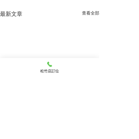
最新文章
查看全部
松竹店訂位
留言
父親節 金尊盛宴