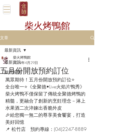
柴火烤鴨館
文章
最新資訊
柴火烤鴨館
最新資訊
2024年4月29日
五月份開放預約訂位
媒體報導
萬眾期待！五月份開放預約訂位⭐
全台唯一⭐《全聚德•Live火焰片鴨秀》
柴火烤鴨不僅保留了傳統全聚德烤鴨的
精髓，更融合了創新的烹飪理念－淋上
水果酒二次淬鍊出香脆外皮
🎉給您獨一無二的尊享美食饗宴，打造
美好回憶
📌 松竹店　預約專線：(04)2247-8889