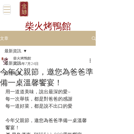
柴火烤鴨館
文章
最新資訊
柴火烤鴨館
最新資訊
2025年7月24日
今年父親節，邀您為爸爸準
媒體報導
備一桌溫馨饗宴！
用一道道美味，說出最深的愛~
每一次舉筷，都是對爸爸的感謝
每一道好菜，都是說不出口的愛
今年父親節，邀您為爸爸準備一桌溫馨
饗宴！