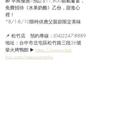
🎁 早鳥優惠~預訂$11,800霸氣饗宴，
免費招待《水果奶酪》乙份，甜進心
裡！
*8/1-8/10限時供應父親節限定美味
📌 松竹店　預約專線：(04)2247-8889
地址：台中市北屯區松竹路三段26號
柴火烤鴨館 ▶️ 
https://www.chai-
huo.com/menu-sungchu