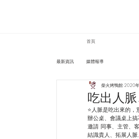
首頁
最新資訊
媒體報導
柴火烤鴨館
2020
吃出人脈
⭐️人脈是吃出來的
辦公桌、會議桌上搞
邀請 同事、主管、
結識貴人、拓展人脈