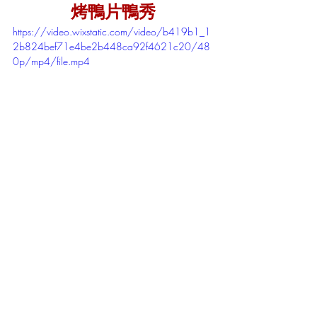
烤鴨片鴨秀
https://video.wixstatic.com/video/b419b1_1
2b824bef71e4be2b448ca92f4621c20/48
0p/mp4/file.mp4