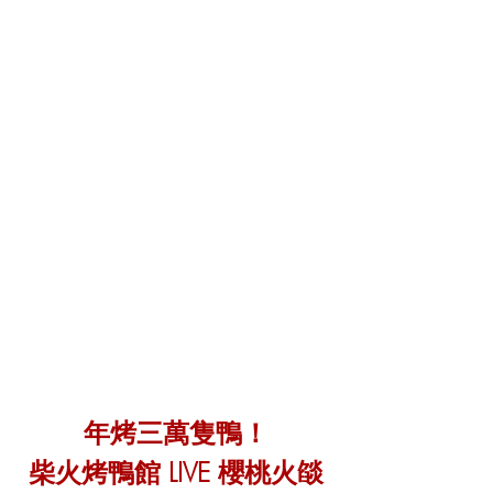
年烤三萬隻鴨！
柴火烤鴨館 LIVE 櫻桃火燄