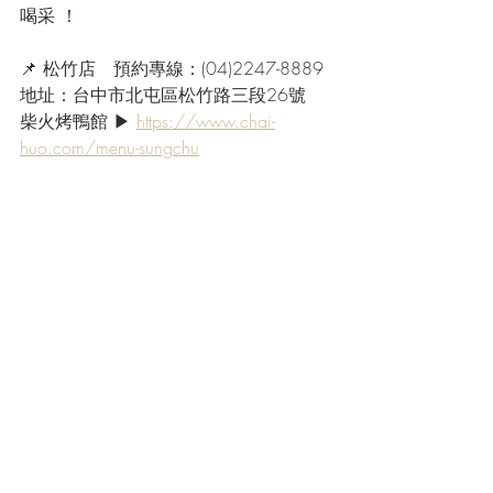
喝采 ！
📌 松竹店　預約專線：(04)2247-8889
地址：台中市北屯區松竹路三段26號
柴火烤鴨館 ▶ 
https://www.chai-
huo.com/menu-sungchu