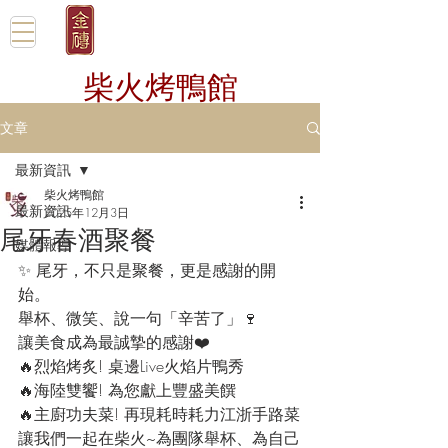
柴火烤鴨館
文章
最新資訊
柴火烤鴨館
最新資訊
2025年12月3日
尾牙春酒聚餐
媒體報導
✨ 尾牙，不只是聚餐，更是感謝的開
始。
舉杯、微笑、說一句「辛苦了」🍷
讓美食成為最誠摯的感謝❤️
🔥烈焰烤炙! 桌邊Live火焰片鴨秀
🔥海陸雙饗! 為您獻上豐盛美饌
🔥主廚功夫菜! 再現耗時耗力江浙手路菜
讓我們一起在柴火~為團隊舉杯、為自己