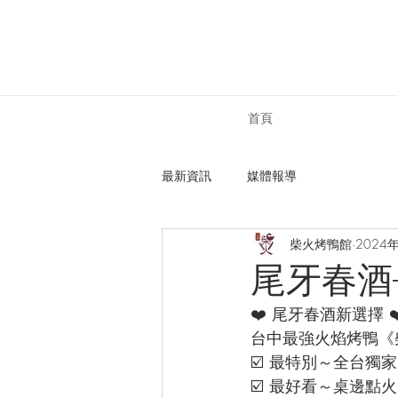
首頁
最新資訊
媒體報導
柴火烤鴨館
2024
尾牙春酒
❤️ 尾牙春酒新選擇 ❤
台中最強火焰烤鴨《
☑️ 最特別～全台獨
☑️ 最好看～桌邊點火