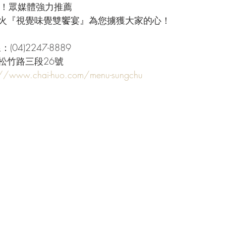
隻！眾媒體強力推薦
火『視覺味覺雙饗宴』為您擄獲大家的心！
04)2247-8889
松竹路三段26號
://www.chai-huo.com/menu-sungchu