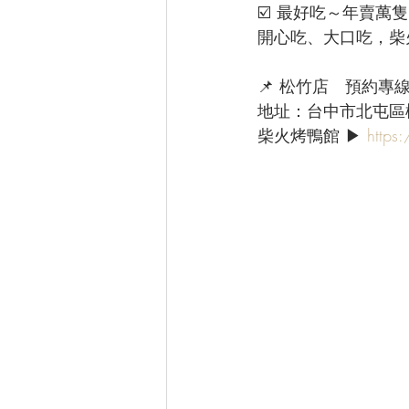
☑️ 最好吃～年賣萬
開心吃、大口吃，柴
📌 松竹店　預約專線：(
地址：台中市北屯區
柴火烤鴨館 ▶ 
https