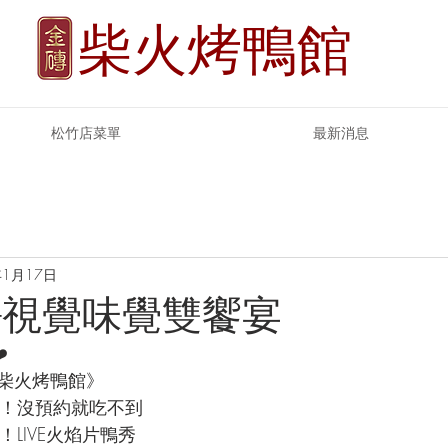
柴火烤鴨館
松竹店菜單
最新消息
年1月17日
-視覺味覺雙饗宴
️
柴火烤鴨館》
家！沒預約就吃不到
！LIVE火焰片鴨秀