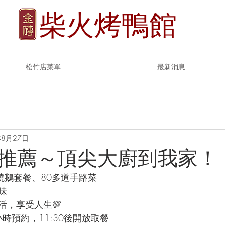
柴火烤鴨館
松竹店菜單
最新消息
年8月27日
推薦～頂尖大廚到我家！
燒鵝套餐、80多道手路菜
味
活，享受人生💯
時預約，11:30後開放取餐