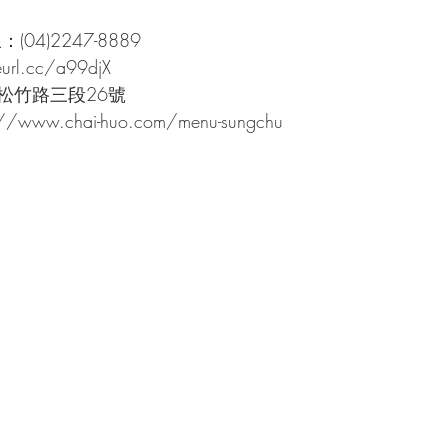
04)2247-8889
rl.cc/a99djX
松竹路三段26號
www.chai-huo.com/menu-sungchu