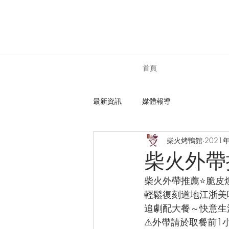
首頁
最新資訊
媒體報導
柴火烤鴨館
2021
柴火外帶
柴火外帶推薦⭐脆皮
輕鬆復刻道地江浙美
追劇配大餐～快意生
⚠外帶請於取餐前1小