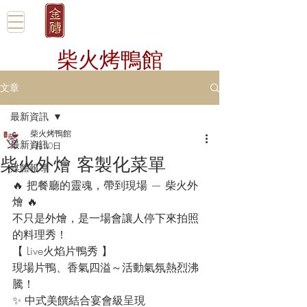
柴火烤鴨館
文章
最新資訊
柴火烤鴨館
最新資訊
1月20日
柴火外燴 客製化菜單
媒體報導
🔥 把餐廳的靈魂，帶到現場 — 柴火外
燴 🔥
不只是外燴，是一場會讓人停下來拍照
的料理秀！
【 Live火焰片鴨秀 】
現場片鴨、香氣四溢～活動氣氛熱烈沸
騰！
✨ 中式美饌結合宴會級呈現