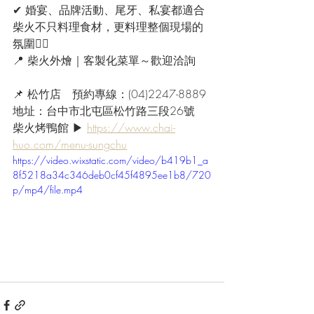
✔ 婚宴、品牌活動、尾牙、私宴都適合
柴火不只料理食材，更料理整個現場的
氛圍👍🏻
📍 柴火外燴｜客製化菜單～歡迎洽詢
📌 松竹店　預約專線：(04)2247-8889
地址：台中市北屯區松竹路三段26號
柴火烤鴨館 ▶ 
https://www.chai-
huo.com/menu-sungchu
https://video.wixstatic.com/video/b419b1_a
8f5218a34c346deb0cf45f4895ee1b8/720
p/mp4/file.mp4