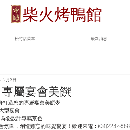
柴火烤鴨館
松竹店菜單
最新消息
年12月3日
 專屬宴會美饌
量身打造您的專屬宴會美饌🌟
大型宴會
 為您設計專屬菜色
氛圍，創造難忘的味覺饗宴！歡迎來電：(04)2247-888