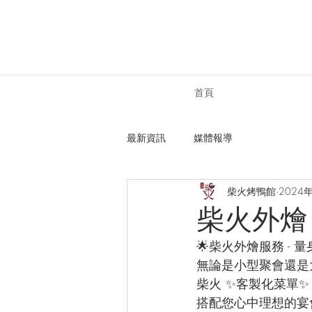
首頁
最新資訊
媒體報導
柴火烤鴨館
2024
柴火外燴
🌟柴火外燴服務 - 
無論是小型聚會還是
柴火 ✨客製化菜單✨
搭配您心中理想的宴會