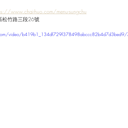
tps://www.chai-huo.com/menu-sungchu
區松竹路三段26號
tic.com/video/b419b1_134df729f378498abccc82b4d7d3bed9/