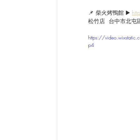
📌 柴火烤鴨館 ▶️ 
ht
松竹店  台中市北屯
https://video.wixsta
p4