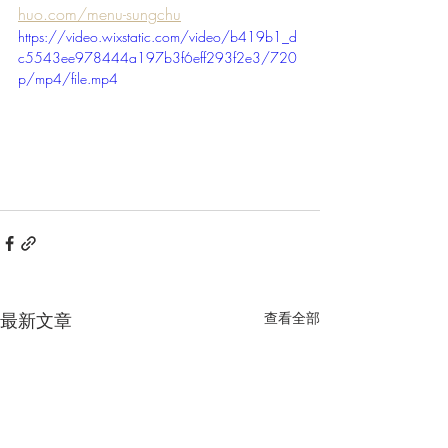
huo.com/menu-sungchu
https://video.wixstatic.com/video/b419b1_d
c5543ee978444a197b3f6eff293f2e3/720
p/mp4/file.mp4
最新文章
查看全部