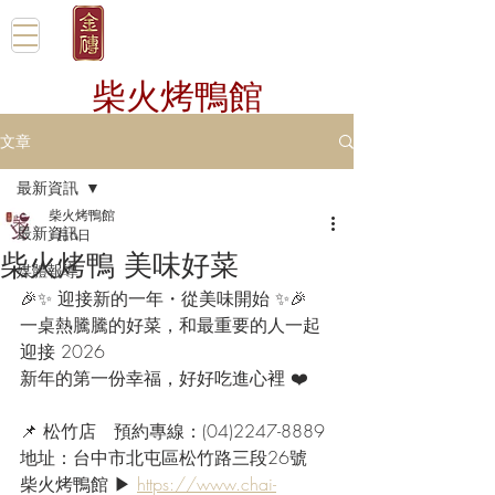
柴火烤鴨館
文章
最新資訊
柴火烤鴨館
最新資訊
1月6日
柴火烤鴨 美味好菜
媒體報導
🎉✨ 迎接新的一年・從美味開始 ✨🎉
一桌熱騰騰的好菜，和最重要的人一起
迎接 2026
新年的第一份幸福，好好吃進心裡 ❤️
📌 松竹店　預約專線：(04)2247-8889
地址：台中市北屯區松竹路三段26號
柴火烤鴨館 ▶ 
https://www.chai-