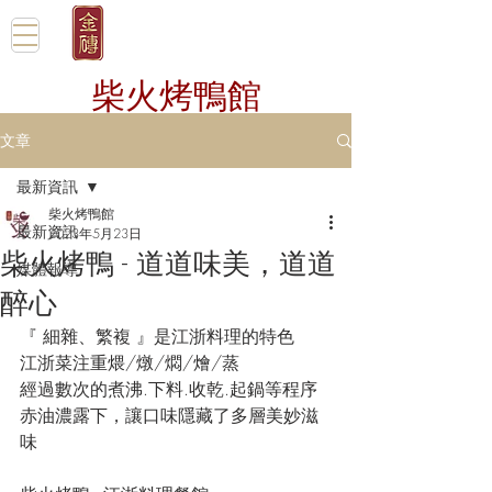
柴火烤鴨館
文章
最新資訊
柴火烤鴨館
最新資訊
2023年5月23日
柴火烤鴨 - 道道味美，道道
媒體報導
醉心
『 細雜、繁複 』是江浙料理的特色
江浙菜注重煨/燉/燜/燴/蒸
經過數次的煮沸.下料.收乾.起鍋等程序
赤油濃露下，讓口味隱藏了多層美妙滋
味