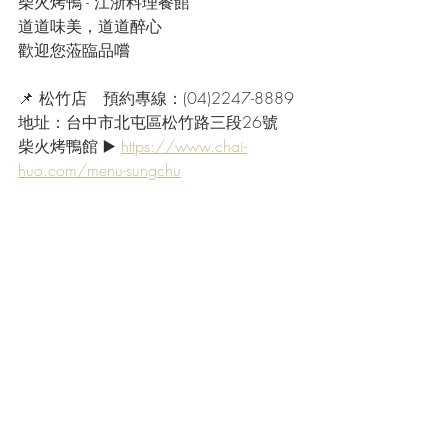
柴火烤鴨 - 江浙料理餐館
道道味美，道道醉心
歡迎您蒞臨品嚐
📌 松竹店　預約專線：(04)2247-8889
地址：台中市北屯區松竹路三段26號
柴火烤鴨館 ▶️ 
https://www.chai-
huo.com/menu-sungchu