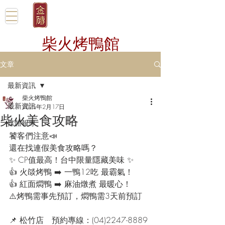
柴火烤鴨館
文章
最新資訊
柴火烤鴨館
最新資訊
2025年2月17日
柴火美食攻略
媒體報導
饕客們注意📣
還在找連假美食攻略嗎？
✨ CP值最高！台中限量隱藏美味 ✨
👍 火燄烤鴨 ➡️ 一鴨12吃 最霸氣！
👍 紅面燜鴨 ➡️ 麻油燉煮 最暖心！
⚠️烤鴨需事先預訂，燜鴨需3天前預訂
📌 松竹店　預約專線：(04)2247-8889