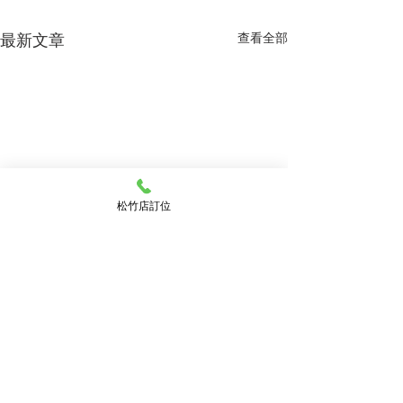
最新文章
查看全部
松竹店訂位
留言
父親節 金尊盛宴