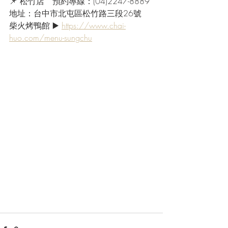
📌 松竹店　預約專線：(04)2247-8889
地址：台中市北屯區松竹路三段26號
柴火烤鴨館 ▶️ 
https://www.chai-
huo.com/menu-sungchu