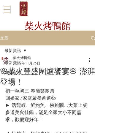
柴火烤鴨館
文章
最新資訊
柴火烤鴨館
最新資訊
2022年11月25日
🌸柴火豐盛圍爐饗宴🌸 澎湃
媒體報導
登場！
初一至初三 春節樂團圓
回娘家/家庭聚餐首選👍
► 活龍蝦、鮮鮑魚、佛跳牆...大菜上桌
多道美食佳餚，滿足全家大小不同需
求，歡慶迎好年！