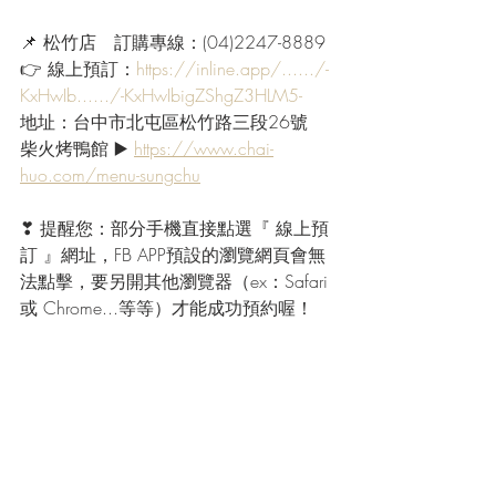
📌 松竹店　訂購專線：(04)2247-8889
👉 線上預訂：
https://inline.app/....../-
KxHwIb....../-KxHwIbigZShgZ3HLM5-
地址：台中市北屯區松竹路三段26號
柴火烤鴨館 ▶️ 
https://www.chai-
huo.com/menu-sungchu
❣ 提醒您：部分手機直接點選『 線上預
訂 』網址，FB APP預設的瀏覽網頁會無
法點擊，要另開其他瀏覽器（ex：Safari 
或 Chrome...等等）才能成功預約喔！