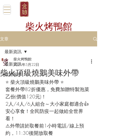
柴火烤鴨館
文章
最新資訊
柴火烤鴨館
最新資訊
2021年5月22日
柴火頂級燒鵝美味外帶
媒體報導
⭐️ 柴火頂級燒鵝美味外帶 ⭐️
套餐外帶82折優惠，免費加贈特製泡菜
乙份(價值120元)！
2人/4人/6人組合～大小家庭都適合👍️
安心享食！全民防疫一起做給全世界
看！
⚠️外帶請於取餐前1小時電話/線上預
約，11:30後開放取餐