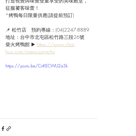
打造視覺與味覺雙重享受的美味殿堂，
征服饕客味蕾！
*烤鴨每日限量供應(請提前預訂)
📌 松竹店　預約專線：(04)2247-8889
地址：台中市北屯區松竹路三段26號
柴火烤鴨館 ▶️ 
https://www.chai-
huo.com/menu-sungchu
https://youtu.be/CnKECWU2a3k