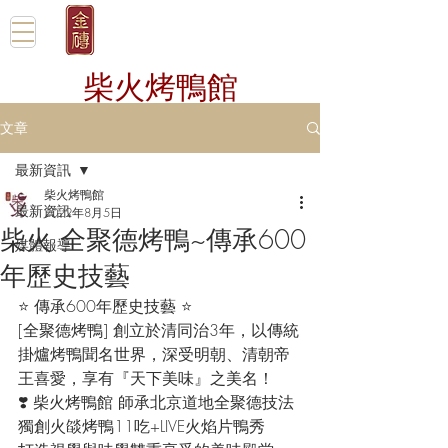
柴火烤鴨館
文章
最新資訊
柴火烤鴨館
最新資訊
2022年8月5日
柴火 全聚德烤鴨~傳承600
媒體報導
年歷史技藝
⭐️ 傳承600年歷史技藝 ⭐️
[全聚德烤鴨] 創立於清同治3年，以傳統
掛爐烤鴨聞名世界，深受明朝、清朝帝
王喜愛，享有『天下美味』之美名！
❣️ 柴火烤鴨館 師承北京道地全聚德技法
獨創火燄烤鴨11吃+LIVE火焰片鴨秀