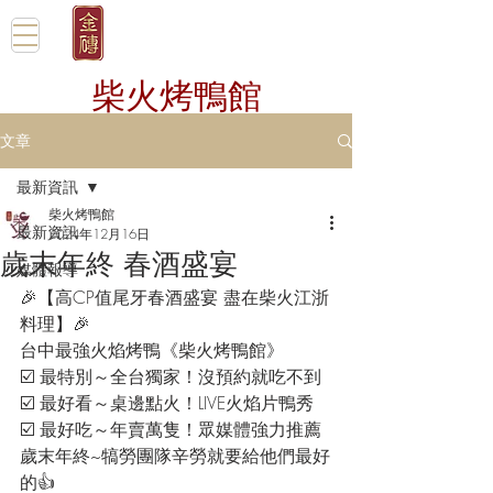
柴火烤鴨館
文章
最新資訊
柴火烤鴨館
最新資訊
2024年12月16日
歲末年終 春酒盛宴
媒體報導
🎉【高CP值尾牙春酒盛宴 盡在柴火江浙
料理】🎉
台中最強火焰烤鴨《柴火烤鴨館》
☑️ 最特別～全台獨家！沒預約就吃不到
☑️ 最好看～桌邊點火！LIVE火焰片鴨秀
☑️ 最好吃～年賣萬隻！眾媒體強力推薦
歲末年終~犒勞團隊辛勞就要給他們最好
的👍