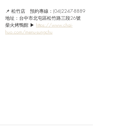
📌 松竹店　預約專線：(04)2247-8889
地址：台中市北屯區松竹路三段26號
柴火烤鴨館 ▶ 
https://www.chai-
huo.com/menu-sungchu