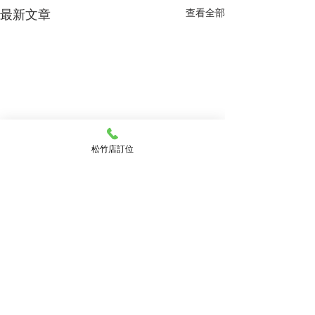
最新文章
查看全部
松竹店訂位
留言
父親節 金尊盛宴
父親節限定挑戰