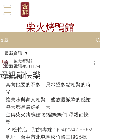
柴火烤鴨館
文章
最新資訊
柴火烤鴨館
最新資訊
2024年5月12日
母親節快樂
媒體報導
其實她要的不多，只希望多點相聚的時
光
讓美味與家人相聚，盛放最誠摯的感謝
每天都是最好的一天
金磚柴火烤鴨館 祝福媽媽們 母親節快
樂！
📌 松竹店　預約專線：(04)2247-8889
地址：台中市北屯區松竹路三段26號