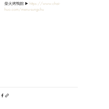
柴火烤鴨館 ▶️ 
https://www.chai-
huo.com/menu-sungchu