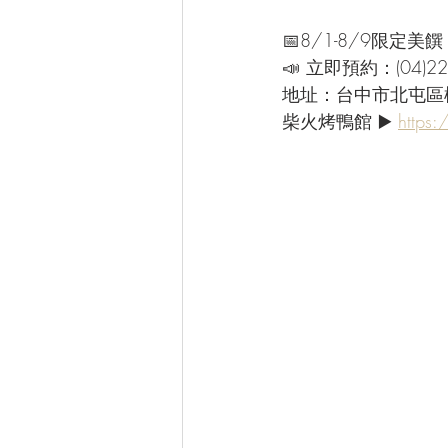
📅8/1-8/9限定美饌
📣 立即預約：(04)22
地址：台中市北屯區
柴火烤鴨館 ▶️ 
https