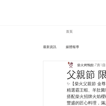
首頁
最新資訊
媒體報導
柴火烤鴨館
7月1日
父親節 
✨【柴火父親節 金
精選霸王蝦、羊肚菌
搭配柴火招牌火焰櫻
豐盛的匠心料理，滿