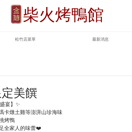
柴火烤鴨館
松竹店菜單
最新消息
限定美饌
尊盛宴】✨
瑪卡燉土雞等澎湃山珍海味
桃烤鴨
足全家人的味蕾❤️