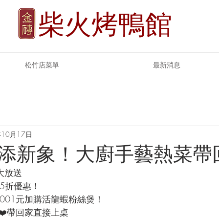
柴火烤鴨館
松竹店菜單
最新消息
年10月17日
添新象！大廚手藝熱菜帶
大放送
85折優惠！
享1001元加購活龍蝦粉絲煲！
❤️帶回家直接上桌