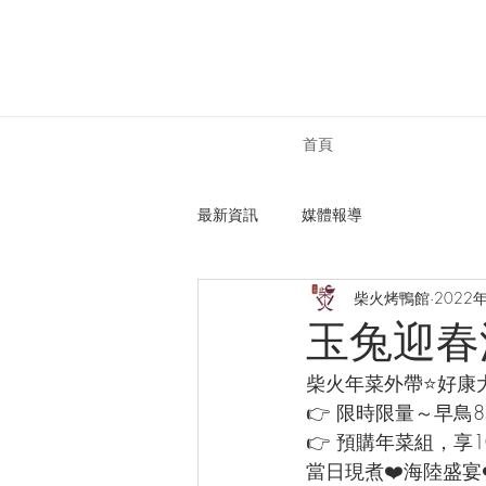
首頁
最新資訊
媒體報導
柴火烤鴨館
2022
玉兔迎春
柴火年菜外帶⭐️好康
👉️ 限時限量～早鳥
👉️ 預購年菜組，
當日現煮❤️海陸盛宴