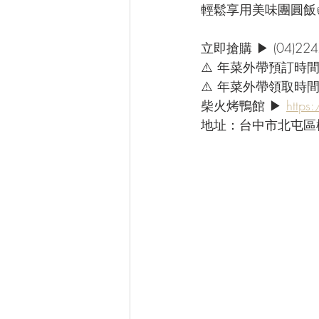
輕鬆享用美味團圓飯
立即搶購 ▶ (04)224
⚠️ 年菜外帶預訂時間
⚠️ 年菜外帶領取時間：
柴火烤鴨館 ▶ 
https
地址：台中市北屯區