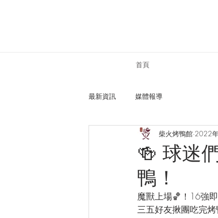
首頁
最新資訊
媒體報導
柴火烤鴨館
2022
🍻 球
鴨！
魔獸上場🏀！16強即
三五好友揪團吃完烤