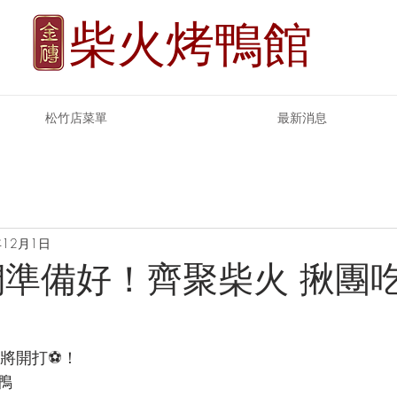
柴火烤鴨館
松竹店菜單
最新消息
年12月1日
迷們準備好！齊聚柴火 揪團
將開打⚽️！
鴨