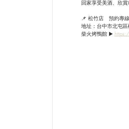
回家享受美酒、欣賞精
📌 松竹店　預約專線：(
地址：台中市北屯區
柴火烤鴨館 ▶️ 
https