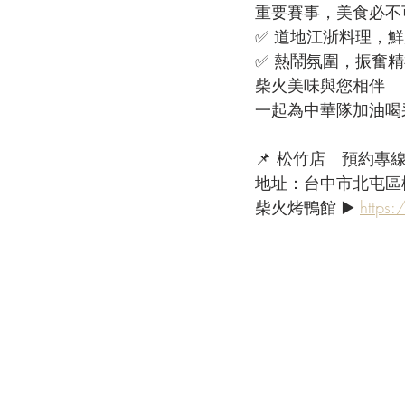
重要賽事，美食必不可
✅ 道地江浙料理，鮮
✅ 熱鬧氛圍，振奮
柴火美味與您相伴
一起為中華隊加油喝
📌 松竹店　預約專線：(
地址：台中市北屯區
柴火烤鴨館 ▶️ 
https