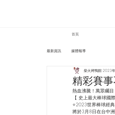
首頁
最新資訊
媒體報導
柴火烤鴨館
2023
精彩賽事
熱血沸騰！萬眾矚目
【 史上最大棒球國際
⭐2023世界棒球經
將於3月8日在台中洲