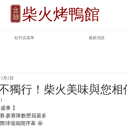
柴火烤鴨館
松竹店菜單
最新消息
年3月2日
不獨行！柴火美味與您相
！
盛事 】
典賽-參賽隊數歷屆最多
際球場揭開序幕 🤩