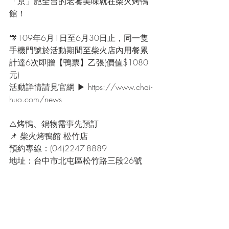
「京」艷全台的老饕美味就在柴火烤鴨
館！
🎊109年6月1日至6月30日止，同一隻
手機門號於活動期間至柴火店內用餐累
計達6次即贈【鴨票】乙張(價值$1080
元)
活動詳情請見官網 ▶ https://www.chai-
huo.com/news
⚠️烤鴨、鍋物需事先預訂
📌 柴火烤鴨館 松竹店
預約專線：(04)2247-8889
地址：台中市北屯區松竹路三段26號