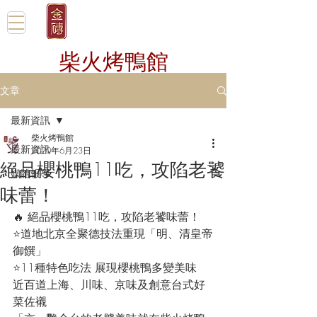
柴火烤鴨館
文章
最新資訊
柴火烤鴨館
最新資訊
2020年6月23日
絕品櫻桃鴨11吃，攻陷老饕
媒體報導
味蕾！
🔥 絕品櫻桃鴨11吃，攻陷老饕味蕾！
⭐️道地北京全聚德技法重現「明、清皇帝
御饌」
⭐️11種特色吃法 展現櫻桃鴨多變美味
近百道上海、川味、京味及創意台式好
菜佐襯