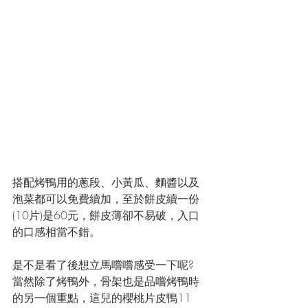
搭配烤鴨用的蔥段、小黃瓜、麵醬以及
泡菜都可以免費續加，至於餅皮續一份
(10片)是60元，餅皮薄卻不易破，入口
的口感相當不錯。
是不是看了後想立馬嚐嚐感受一下呢? 
當然除了烤鴨外，骨架也是品嚐烤鴨時
的另一個重點，這兒的櫻桃片皮鴨11