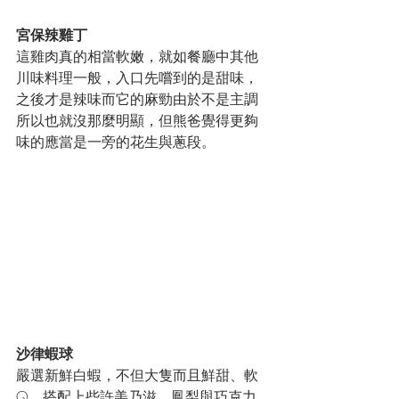
宮保辣雞丁
這雞肉真的相當軟嫩，就如餐廳中其他
川味料理一般，入口先嚐到的是甜味，
之後才是辣味而它的麻勁由於不是主調
所以也就沒那麼明顯，但熊爸覺得更夠
味的應當是一旁的花生與蔥段。
沙律蝦球
嚴選新鮮白蝦，不但大隻而且鮮甜、軟
Q，搭配上些許美乃滋、鳳梨與巧克力