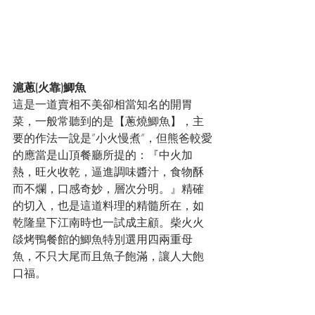
滬蔥(火靠)鯽魚
這是一道賣相不美卻相當知名的開胃
菜，一般常聽到的是【蔥燒鯽魚】，主
要的作法一說是”小火慢煮”，但熊爸較愛
的應當是山頂餐廳所提的：『中火加
熱，旺火收乾，逼進調味醬汁，食物酥
而不爛，口感奇妙，層次分明。』精確
的切入，也是這道料理的精髓所在，如
乾隆皇下江南時也一試成主顧。柴火火
燄烤鴨餐館的鯽魚特別選用四兩重母
魚，不只大尾而且魚子飽滿，讓人大飽
口福。