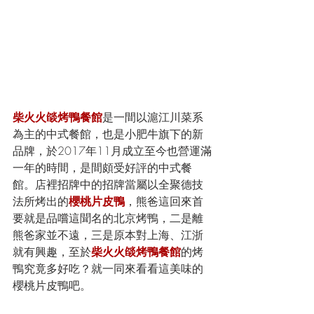
柴火火燄烤鴨餐館
是一間以滬江川菜系
為主的中式餐館，也是小肥牛旗下的新
品牌，於2017年11月成立至今也營運滿
一年的時間，是間頗受好評的中式餐
館。店裡招牌中的招牌當屬以全聚德技
法所烤出的
櫻桃片皮鴨
，熊爸這回來首
要就是品嚐這聞名的北京烤鴨，二是離
熊爸家並不遠，三是原本對上海、江浙
就有興趣，至於
柴火火燄烤鴨餐館
的烤
鴨究竟多好吃？就一同來看看這美味的
櫻桃片皮鴨吧。