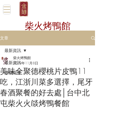
柴火烤鴨館
文章
最新資訊
柴火烤鴨館
最新資訊
2019年11月8日
美味全聚德櫻桃片皮鴨11
媒體報導
吃，江浙川菜多選擇，尾牙
春酒聚餐的好去處│台中北
屯柴火火燄烤鴨餐館