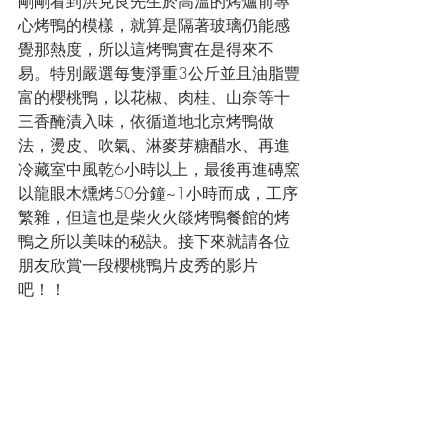
剛剛看到洪克良先生於高溫的烤爐前專
心烤鴨的模樣，就算是隔著玻璃仍能感
覺那熱度，所以這烤鴨實在是得來不
易。特別嚴選每隻淨重3公斤並且油脂豐
富的櫻桃鴨，以花椒、肉桂、山奈等十
三香醃漬入味，依循道地北京烤鴨做
法，燙皮、吹氣、淋麥芽糖醋水、再進
冷藏室中風乾6小時以上，最後再進磚窯
以龍眼木燻烤50分鐘~1小時而成，工序
繁雜，但這也是柴火火燄烤鴨餐館的烤
鴨之所以美味的秘訣。接下來就請各位
朋友欣賞一段櫻桃鴨片皮秀的影片
吧！！