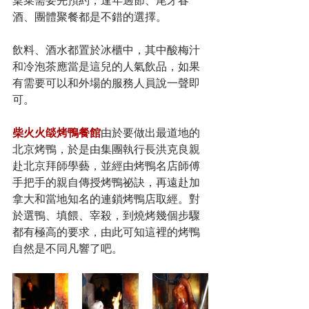
桌菜需要先預約，逢年過節、尾牙春
酒、團體聚餐都是不錯的選擇。
飲料、酒水都置於冰櫃中，其中酸梅汁
和冷泡茶應當是這兒的人氣飲品，如果
有需要可以和外場的服務人員說一聲即
可。
柴火火燄烤鴨餐館
由於要做出最道地的
北京烤鴨，於是由集團執行長洪克良親
赴北京拜師學藝，並經由烤鴨名店師傅
手把手的親自傳授烤鴨祕訣，再遠赴加
拿大和當地知名的連鎖烤鴨店取經。對
於選鴨、填餵、宰殺，到燒烤幾個步驟
都有極高的要求，由此可知這裡的烤鴨
自然是不同凡響了吧。