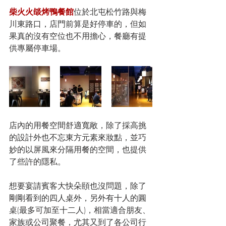
柴火火燄烤鴨餐館
位於北屯松竹路與梅
川東路口，店門前算是好停車的，但如
果真的沒有空位也不用擔心，餐廳有提
供專屬停車場。
店內的用餐空間舒適寬敞，除了採高挑
的設計外也不忘東方元素來妝點，並巧
妙的以屏風來分隔用餐的空間，也提供
了些許的隱私。
想要宴請賓客大快朵頤也沒問題，除了
剛剛看到的四人桌外，另外有十人的圓
桌(最多可加至十二人)，相當適合朋友、
家族或公司聚餐，尤其又到了各公司行