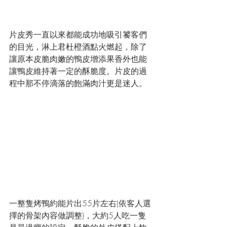
片皮秀一直以來都能成功地吸引饕客們
的目光，淋上君杜橙酒點火燃起，除了
讓原本皮脆肉嫩的鴨皮增添果香外也能
讓鴨皮維持著一定的酥脆度。片皮的過
程中那不停滴落的飽滿肉汁更是迷人。
一整隻烤鴨約能片出55片左右(依客人選
擇的骨架內容做調整)，大約5人吃一隻