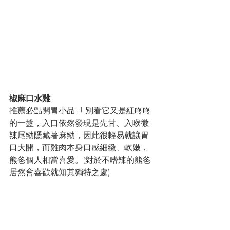
椒麻口水雞
推薦必點開胃小品!!! 別看它又是紅咚咚
的一盤，入口依然發現是先甘、入喉微
辣尾勁隱藏著麻勁，因此很輕易就讓胃
口大開，而雞肉本身口感細緻、軟嫩，
熊爸個人相當喜愛。(對於不嗜辣的熊爸
居然會喜歡就知其獨特之處)