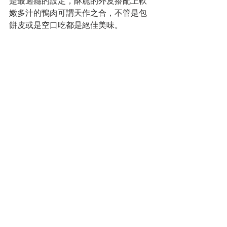
是最過癮的設定，酥脆的外皮搭配上軟
嫩多汁的鴨肉可謂天作之合，不管是包
餅皮或是空口吃都是絕佳美味。