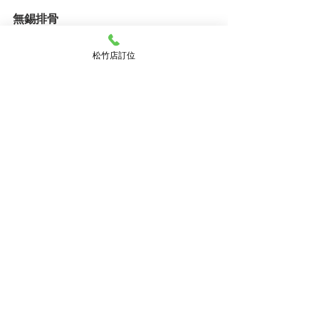
無錫排骨
輕鬆骨肉分離近乎入口即化的口感，口
味濃厚並帶有恰當的微甜，醬汁較屬重
松竹店訂位
口味適合配飯，也是店內的招牌之一。
金磚椒鹽腐乳草蝦
猶如香港避風塘的風味料理，以大量的
蒜酥、辣椒以及蔥和草蝦組成，草蝦外
殼酥脆到不用剝殼就能直接入口，並且
將草蝦擺放成心型，也是小小的巧思。