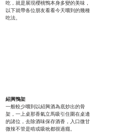
吃，就是展現櫻桃鴨本身多變的美味，
以下就帶各位朋友看看今天嚐到的幾種
吃法。
紹興鴨架
一般較少嚐到以紹興酒為底炒出的骨
架，一上桌那香氣立馬吸引住圍在桌邊
的諸位，去除酒味保存酒香，入口微甘
微辣不管是啃或吸吮都很過癮。