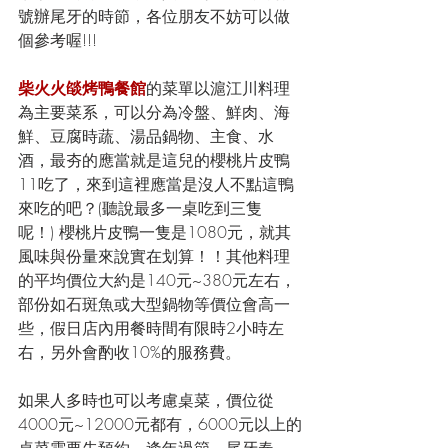
號辦尾牙的時節，各位朋友不妨可以做
個參考喔!!!
柴火火燄烤鴨餐館
的菜單以滬江川料理
為主要菜系，可以分為冷盤、鮮肉、海
鮮、豆腐時蔬、湯品鍋物、主食、水
酒，最夯的應當就是這兒的櫻桃片皮鴨
11吃了，來到這裡應當是沒人不點這鴨
來吃的吧？(聽說最多一桌吃到三隻
呢！) 櫻桃片皮鴨一隻是1080元，就其
風味與份量來說實在划算！！其他料理
的平均價位大約是140元~380元左右，
部份如石斑魚或大型鍋物等價位會高一
些，假日店內用餐時間有限時2小時左
右，另外會酌收10%的服務費。
如果人多時也可以考慮桌菜，價位從
4000元~12000元都有，6000元以上的