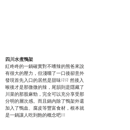
四川水煮鴨架
紅咚咚的一鍋確實對不嗜辣的熊爸來說
有很大的壓力，但淺嚐了一口後卻意外
發現首先入口的居然是甜味!?!? 然後入
喉後才是那微微的辣，尾韻則是隱藏了
川菜的那股麻勁，完全可以充分享受那
分明的層次感。而且鍋內除了鴨架外還
加入了鴨血、腐皮等豐富食材，根本就
是一鍋讓人吃到飽的概念吧!!!