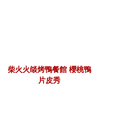
柴火火燄烤鴨餐館 櫻桃鴨
片皮秀