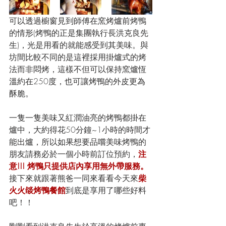
可以透過櫥窗見到師傅在窯烤爐前烤鴨
的情形(烤鴨的正是集團執行長洪克良先
生)，光是用看的就能感受到其美味。與
坊間比較不同的是這裡採用掛爐式的烤
法而非悶烤，這樣不但可以保持窯爐恆
溫約在250度，也可讓烤鴨的外皮更為
酥脆。
一隻一隻美味又紅潤油亮的烤鴨都掛在
爐中，大約得花50分鐘~1小時的時間才
能出爐，所以如果想要品嚐美味烤鴨的
朋友請務必於一個小時前訂位預約，
注
意!!! 烤鴨只提供店內享用無外帶服務。
接下來就跟著熊爸一同來看看今天來
柴
火火燄烤鴨餐館
到底是享用了哪些好料
吧！！