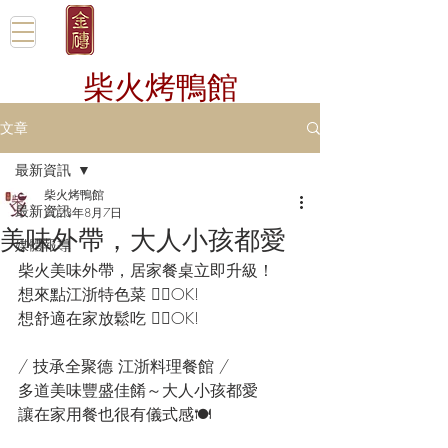
柴火烤鴨館
文章
最新資訊
柴火烤鴨館
最新資訊
2023年8月7日
美味外帶，大人小孩都愛
媒體報導
柴火美味外帶，居家餐桌立即升級！
想來點江浙特色菜 👌🏻OK!
想舒適在家放鬆吃 👌🏻OK!
/ 技承全聚德 江浙料理餐館 /
多道美味豐盛佳餚～大人小孩都愛
讓在家用餐也很有儀式感🍽️