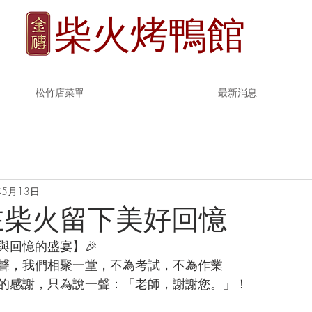
柴火烤鴨館
松竹店菜單
最新消息
年5月13日
在柴火留下美好回憶
與回憶的盛宴】🎉
聲，我們相聚一堂，不為考試，不為作業
的感謝，只為說一聲：「老師，謝謝您。」！