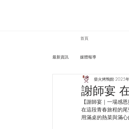
首頁
最新資訊
媒體報導
柴火烤鴨館
2025
謝師宴 
【謝師宴｜一場感恩
在這段青春旅程的尾
用滿桌的熱菜與滿心