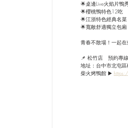
🌟桌邊Live火焰片鴨
🌟櫻桃鴨特色12吃
🌟江浙特色經典名菜
🌟寬敞舒適獨立包廂
青春不散場！一起在
📌 松竹店　預約專線：(
地址：台中市北屯區
柴火烤鴨館 ▶️ 
https