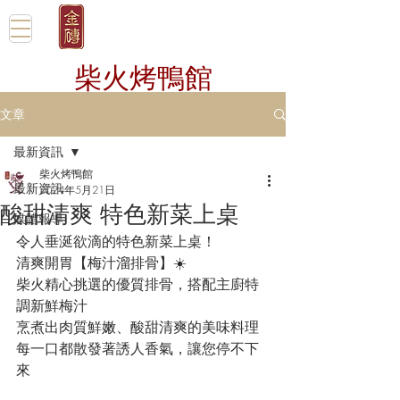
柴火烤鴨館
文章
最新資訊
柴火烤鴨館
最新資訊
2024年5月21日
酸甜清爽 特色新菜上桌
媒體報導
令人垂涎欲滴的特色新菜上桌！
清爽開胃【梅汁溜排骨】☀️
柴火精心挑選的優質排骨，搭配主廚特
調新鮮梅汁
烹煮出肉質鮮嫩、酸甜清爽的美味料理
每一口都散發著誘人香氣，讓您停不下
來