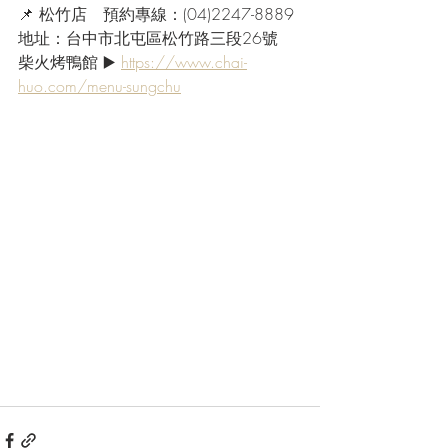
📌 松竹店　預約專線：(04)2247-8889
地址：台中市北屯區松竹路三段26號
柴火烤鴨館 ▶️ 
https://www.chai-
huo.com/menu-sungchu