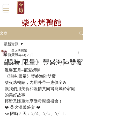
柴火烤鴨館
文章
最新資訊
柴火烤鴨館
最新資訊
2024年4月23日
《限時.限量》豐盛海陸雙饗
媒體報導
溫馨五月~寵愛媽咪
《限時.限量》豐盛海陸雙饗
柴火烤鴨館，內用外帶一應俱全💪
讓我們用美食和溫情共同書寫屬於家庭
的美好故事
輕鬆又隆重地享受母親節盛會！
❤️ 柴火溫馨盛宴 ❤️
📣 限時四天：5/4、5/5、5/11、