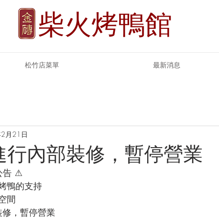
柴火烤鴨館
松竹店菜單
最新消息
年2月21日
起進行內部裝修，暫停營業
公告 ⚠
烤鴨的支持
空間
裝修，暫停營業