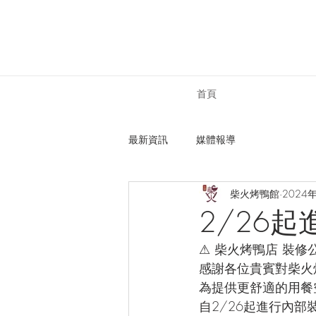
首頁
最新資訊
媒體報導
柴火烤鴨館
2024
2/26
⚠ 柴火烤鴨店 裝修
感謝各位貴賓對柴火
為提供更舒適的用餐
自2/26起進行內部