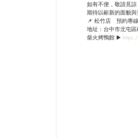
如有不便，敬請見諒
期待以嶄新的面貌與
📌 松竹店　預約專線：(
地址：台中市北屯區
柴火烤鴨館 ▶️ 
https